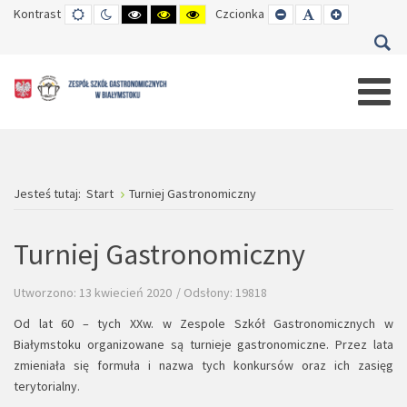
Kontrast
TRYB
TRYB
WYSOKI
WYSOKI
WYSOKI
Czcionka
SET
SET
SET
DOMYŚLNY
DZIENNY
CZARNO-
CZARNO-
ŻÓŁTO-
SMALLER
DEFAULT
LARGER
BIAŁY
ŻÓŁTY
CZARNY
FONT
FONT
FONT
KONTRAST
KONTRAST
KONTRAST
Jesteś tutaj:
Start
Turniej Gastronomiczny
Turniej Gastronomiczny
Utworzono: 13 kwiecień 2020
Odsłony: 19818
Od lat 60 – tych XXw. w Zespole Szkół Gastronomicznych w
Białymstoku organizowane są turnieje gastronomiczne. Przez lata
zmieniała się formuła i nazwa tych konkursów oraz ich zasięg
terytorialny.