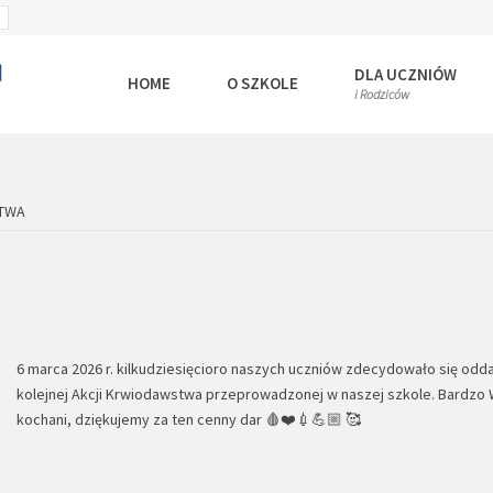
SET
ULT
LARGER
T
FONT
DLA UCZNIÓW
HOME
O SZKOLE
i Rodziców
TWA
6 marca 2026 r. kilkudziesięcioro naszych uczniów zdecydowało się odd
kolejnej Akcji Krwiodawstwa przeprowadzonej w naszej szkole. Bardzo
kochani, dziękujemy za ten cenny dar 🩸❤️💉💪🏼 🥰