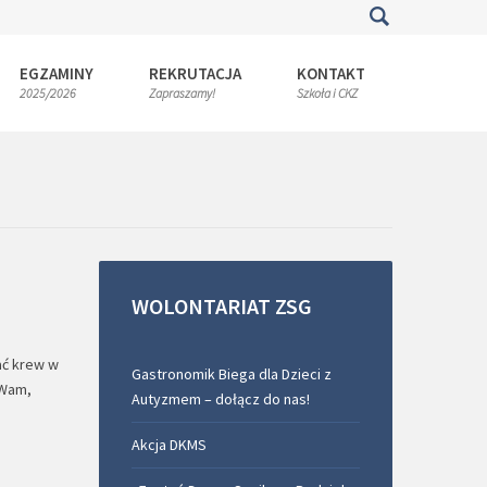
EGZAMINY
REKRUTACJA
KONTAKT
2025/2026
Zapraszamy!
Szkoła i CKZ
WOLONTARIAT
ZSG
ać krew w
Gastronomik Biega dla Dzieci z
 Wam,
Autyzmem – dołącz do nas!
Akcja DKMS