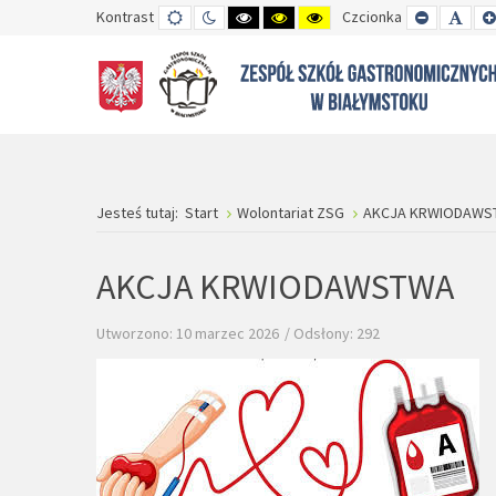
Kontrast
TRYB
TRYB
WYSOKI
WYSOKI
WYSOKI
Czcionka
SET
SET
DOMYŚLNY
DZIENNY
CZARNO-
CZARNO-
ŻÓŁTO-
SMALLER
DEFA
BIAŁY
ŻÓŁTY
CZARNY
FONT
FON
KONTRAST
KONTRAST
KONTRAST
Jesteś tutaj:
Start
Wolontariat ZSG
AKCJA KRWIODAWS
AKCJA KRWIODAWSTWA
Utworzono: 10 marzec 2026
Odsłony: 292