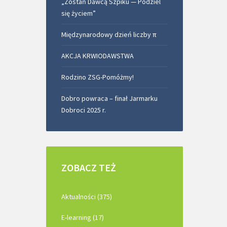
„Zostań Dawcą Szpiku — Podziel
się życiem”
Międzynarodowy dzień liczby π
AKCJA KRWIODAWSTWA
Rodzino ZSG-Pomóżmy!
Dobro powraca – finał Jarmarku
Dobroci 2025 r.
ZOBACZ
TEŻ
Aktualności (375)
E-learning (17)