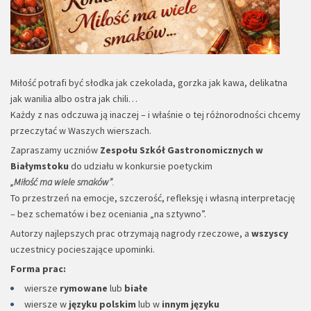
Miłość potrafi być słodka jak czekolada, gorzka jak kawa, delikatna
jak wanilia albo ostra jak chili…
Każdy z nas odczuwa ją inaczej – i właśnie o tej różnorodności chcemy
przeczytać w Waszych wierszach.
Zapraszamy uczniów
Zespołu Szkół Gastronomicznych w
Białymstoku
do udziału w konkursie poetyckim
„Miłość ma wiele smaków”
.
To przestrzeń na emocje, szczerość, refleksję i własną interpretację
– bez schematów i bez oceniania „na sztywno”.
Autorzy najlepszych prac otrzymają nagrody rzeczowe, a
wszyscy
uczestnicy pocieszające upominki.
Forma prac:
wiersze
rymowane
lub
białe
wiersze w
języku polskim
lub w
innym języku