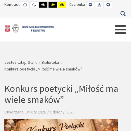
Kontrast
TRYB
TRYB
WYSOKI
WYSOKI
WYSOKI
Czcionka
SET
SET
SET
DOMYŚLNY
DZIENNY
CZARNO-
CZARNO-
ŻÓŁTO-
SMALLER
DEFAULT
LARGER
BIAŁY
ŻÓŁTY
CZARNY
FONT
FONT
FONT
KONTRAST
KONTRAST
KONTRAST
Jesteś tutaj:
Start
Biblioteka
Konkurs poetycki „Miłość ma wiele smaków”
Konkurs poetycki „Miłość ma
wiele smaków”
Utworzono: 04 luty 2026
Odsłony: 652